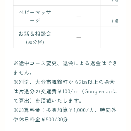
ベビーマッサ
1回
ージ
(1回30分程
お話＆相談会
1回
(90分程)
※途中コース変更、退会による返金はでき
ません。
※別途、大分市舞鶴町から2㎞以上の場合
は片道分の交通費￥100/㎞（Googlemapに
て算出）を頂戴いたします。
※加算料金：多胎加算￥1,000/人、時間外
や休日料金￥500/30分