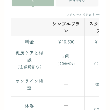
ン
かりプラン
スクロールできます
シンプルプラ
スタンダ
ン
プラン
料金
￥16,500
￥36,00
乳房ケアと相
3回
5回
談
(1回90分程)
(1回90分程
（往診費含む）
オンライン相
30分2
談
1回
沐浴
(1回30分程